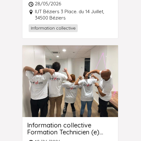
Supérieur (e) Systèmes et
28/05/2026
Réseaux
IUT Béziers 3 Place. du 14 Juillet,
34500 Béziers
Information collective
Information collective
Formation Technicien (e)
Supérieur (e) Systèmes et