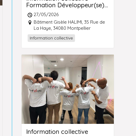
Formation Développeur(se)
Web et Web Mobile
27/05/2026
Montpellier
Bâtiment Gisèle HALIMI, 35 Rue de
La Haye, 34080 Montpellier
Information collective
Information collective