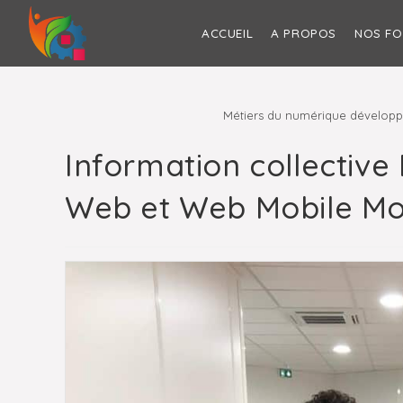
Skip
to
ACCUEIL
A PROPOS
NOS F
content
Métiers du numérique développ
Information collectiv
Web et Web Mobile Mon