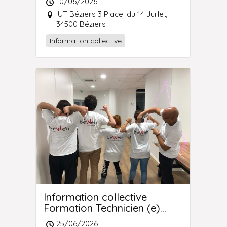
10/06/2026
Réseaux
IUT Béziers 3 Place. du 14 Juillet,
34500 Béziers
Information collective
Information collective
Formation Technicien (e)
Supérieur (e) Systèmes et
25/06/2026