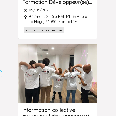
Formation Développeur(se)
Web et Web Mobile
09/06/2026
Montpellier
Bâtiment Gisèle HALIMI, 35 Rue de
La Haye, 34080 Montpellier
Information collective
uvrir
ans
ne
utre
enêtre
Information collective
Formation Développeur(se)