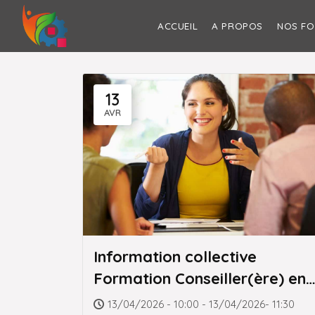
Skip
to
ACCUEIL
A PROPOS
NOS F
content
13
AVR
Information collective
Formation Conseiller(ère) en
insertion professionnelle
13/04/2026 - 10:00 - 13/04/2026- 11:30