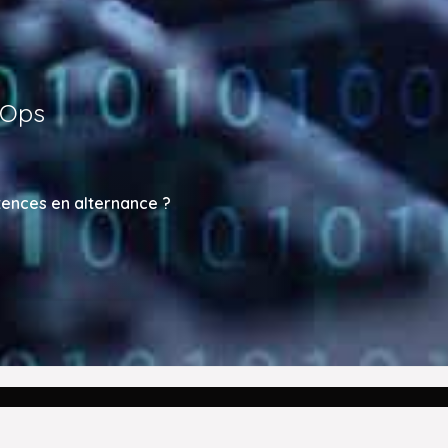
vOps
tences en alternance ?
OMPÉTENCES